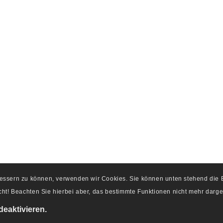
rbessern zu können, verwenden wir Cookies. Sie können unten stehend di
ht! Beachten Sie hierbei aber, das bestimmte Funktionen nicht mehr darge
deaktivieren.