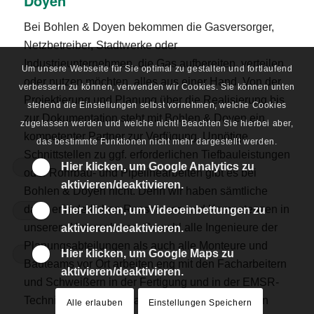
Doyen
Bei Bohlen & Doyen bekommen die Gasversorger,
Netzbetreiber, Stadtwerke oder
Industrieunternehmen, die Gas aufbereiten, verteilen
Um unsere Webseite für Sie optimal zu gestalten und fortlaufend
oder nutzen möchten, alles aus einer Hand. Von der
verbessern zu können, verwenden wir Cookies. Sie können unten
Projektierung und Planung über die Realisierung bis
stehend die Einstellungen selbst vornehmen, welche Cookies
zur Dokumentation steht mit Bohlen & Doyen ein
zugelassen werden und welche nicht! Beachten Sie hierbei aber,
kompetenter Partner zur Verfügung. Unnötige
das bestimmte Funktionen nicht mehr dargestellt werden.
Schnittstellen zu ggf. erforderlichen Tiefbauleistungen
Hier klicken, um Google Analytics zu
oder Rohrbau- und Pipelinearbeiten gibt es bei
aktivieren/deaktivieren.
Bohlen & Doyen nicht. Denn wir haben sämtliche
dafür erforderlichen Ressourcen und Kompetenzen in
Hier klicken, um Videoeinbettungen zu
unserem Unternehmen. Sowohl alle Ingenieure der
aktivieren/deaktivieren.
Planungsabteilungen als auch alle Monteure und
Hier klicken, um Google Maps zu
Bauteams vor Ort arbeiten eng mit den Facharbeitern
aktivieren/deaktivieren.
und Schweißern in der Fertigung und in der EMSR-
Technik zusammen. Das schafft Effektivität in den
Alle erlauben
Einstellungen Speichern