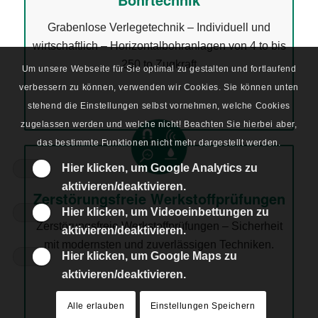
Grabenlose Verlegetechnik – Individuell und
wirtschaftlich – Horizontalbohranlagen von 4 to bis
250 to Zugkraft
Um unsere Webseite für Sie optimal zu gestalten und fortlaufend
verbessern zu können, verwenden wir Cookies. Sie können unten
stehend die Einstellungen selbst vornehmen, welche Cookies
zugelassen werden und welche nicht! Beachten Sie hierbei aber,
das bestimmte Funktionen nicht mehr dargestellt werden.
Hier klicken, um Google Analytics zu
aktivieren/deaktivieren.
Zerstörungsfreie Werkstoffprüfungen
Hier klicken, um Videoeinbettungen zu
Zerstörungsfreie Werkstoffprüfungen – Sicherheit
aktivieren/deaktivieren.
mit modernsten und zuverlässigen Techniken.
Hier klicken, um Google Maps zu
aktivieren/deaktivieren.
Alle erlauben
Einstellungen Speichern