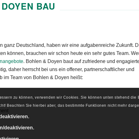
DOYEN BAU
in ganz Deutschland, haben wir eine aufgabenreiche Zukunft. D
lten können, brauchen wir schon heute ein sehr gutes Team. We
enangebote
. Bohlen & Doyen baut auf zufriedene und engagiert
tig, daher herrscht bei uns ein offener, partnerschaftlicher und
ob im Team von Bohlen & Doyen heißt:
rbessern zu können, verwenden wir Cookies. Sie können unten stehend di
ht! Beachten Sie hierbei aber, das bestimmte Funktionen nicht mehr darge
ment
deaktivieren.
n/deaktivieren.
tivieren.