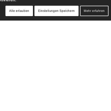
n
Alle erlauben
Einstellungen Speichern
Mehr erfahren