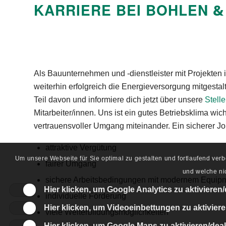
KARRIERE BEI BOHLEN
&
Als Bauunternehmen und -dienstleister mit Projekten 
weiterhin erfolgreich die Energieversorgung mitgesta
Teil davon und informiere dich jetzt über unsere
Stell
Mitarbeiter/innen. Uns ist ein gutes Betriebsklima wich
vertrauensvoller Umgang miteinander. Ein sicherer J
attraktive Vergütung
Um unsere Webseite für Sie optimal zu gestalten und fortlaufend ve
fairer Umgang
und welche nic
sichere Arbeitsbedingungen mit modernem Equip
Hier klicken, um Google Analytics zu aktivieren/
individuelle Förderung
Hier klicken, um Videoeinbettungen zu aktiviere
viele Weiterbildungsmöglichkeiten
Hier klicken, um Google Maps zu aktivieren/deak