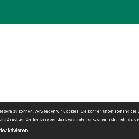
rbessern zu können, verwenden wir Cookies. Sie können unten stehend di
ht! Beachten Sie hierbei aber, das bestimmte Funktionen nicht mehr darge
deaktivieren.