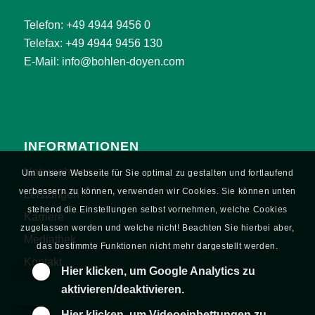
Telefon:
+49 4944 9456 0
Telefax: +49 4944 9456 130
E-Mail:
info@bohlen-doyen.com
INFORMATIONEN
Unternehmen
Um unsere Webseite für Sie optimal zu gestalten und fortlaufend
verbessern zu können, verwenden wir Cookies. Sie können unten
Leistungen
stehend die Einstellungen selbst vornehmen, welche Cookies
Karriere
zugelassen werden und welche nicht! Beachten Sie hierbei aber,
Mediathek
das bestimmte Funktionen nicht mehr dargestellt werden.
Kontakt
Hier klicken, um Google Analytics zu
aktivieren/deaktivieren.
Hier klicken, um Videoeinbettungen zu