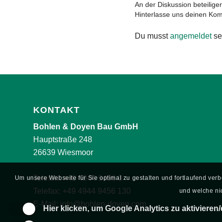
An der Diskussion beteilige
Hinterlasse uns deinen Ko
Du musst
angemeldet
se
KONTAKT
Bohlen & Doyen Bau GmbH
Hauptstraße 248
26639 Wiesmoor
Telefon:
+49 4944 9456 0
Um unsere Webseite für Sie optimal zu gestalten und fortlaufend ve
Telefax: +49 4944 9456 130
und welche nic
E-Mail:
info@bohlen-doyen.com
Hier klicken, um Google Analytics zu aktivieren/