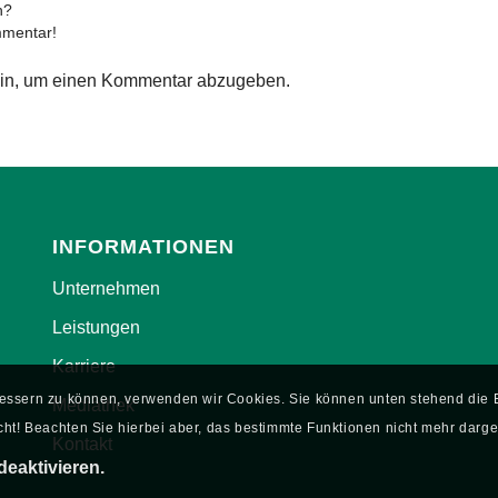
n?
mmentar!
in, um einen Kommentar abzugeben.
INFORMATIONEN
Unternehmen
Leistungen
Karriere
rbessern zu können, verwenden wir Cookies. Sie können unten stehend di
Mediathek
ht! Beachten Sie hierbei aber, das bestimmte Funktionen nicht mehr darge
Kontakt
deaktivieren.