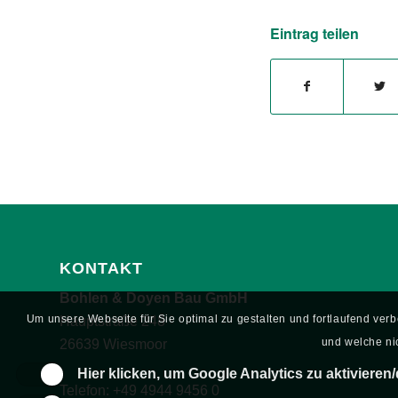
Eintrag teilen
KONTAKT
Bohlen & Doyen Bau GmbH
Um unsere Webseite für Sie optimal zu gestalten und fortlaufend ve
Hauptstraße 248
und welche nic
26639 Wiesmoor
Hier klicken, um Google Analytics zu aktivieren/
Telefon:
+49 4944 9456 0